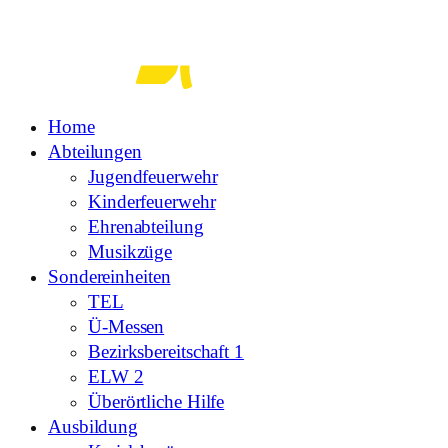
Zum
Inhalt
springen
Home
Abteilungen
Jugendfeuerwehr
Kinderfeuerwehr
Ehrenabteilung
Musikzüge
Sondereinheiten
TEL
Ü-Messen
Bezirksbereitschaft 1
ELW 2
Überörtliche Hilfe
Ausbildung