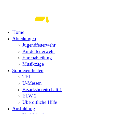
Zum
Inhalt
springen
Home
Abteilungen
Jugendfeuerwehr
Kinderfeuerwehr
Ehrenabteilung
Musikzüge
Sondereinheiten
TEL
Ü-Messen
Bezirksbereitschaft 1
ELW 2
Überörtliche Hilfe
Ausbildung