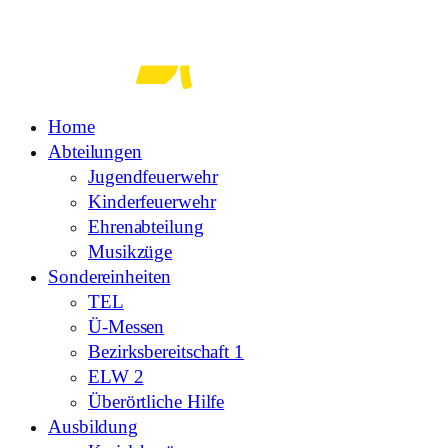
Zum
Inhalt
springen
Home
Abteilungen
Jugendfeuerwehr
Kinderfeuerwehr
Ehrenabteilung
Musikzüge
Sondereinheiten
TEL
Ü-Messen
Bezirksbereitschaft 1
ELW 2
Überörtliche Hilfe
Ausbildung