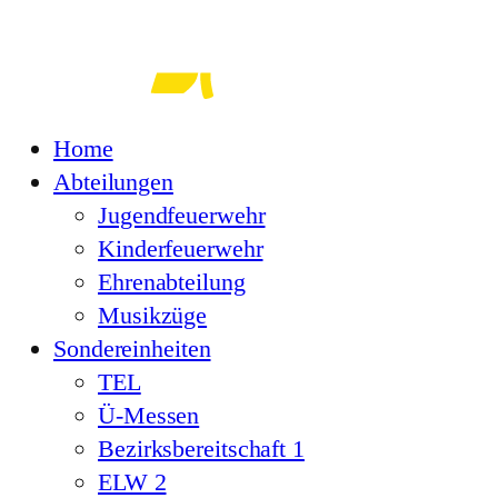
Zum
Inhalt
springen
Home
Abteilungen
Jugendfeuerwehr
Kinderfeuerwehr
Ehrenabteilung
Musikzüge
Sondereinheiten
TEL
Ü-Messen
Bezirksbereitschaft 1
ELW 2